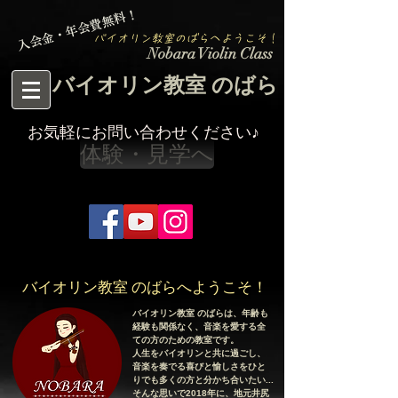
入会金・年会費無料！
バイオリン教室のばらへようこそ！
Nobara Violin Class
バイオリン教室 のばら
お気軽にお問い合わせください♪
体験・見学へ
バイオリン教室 のばらへようこそ！
バイオリン教室 のばらは、年齢も
経験も関係なく、音楽を愛する全
ての方のための教室です。
人生をバイオリンと共に過ごし、
音楽を奏でる喜びと愉しさを
ひと
りでも多くの方と
分かち合いたい...
そんな思いで2018年に、地元井尻