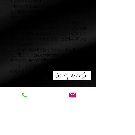
して月２のみ通われている方、子育てやお仕事
と両立しながら自分のペースで通われている方
など幅広い年齢層で個性豊かに、大変様々な生
徒さんに来て頂いています。
どうすれば上達するかを常に第一に考え、お
一人お一人にあったアプローチでレッスンを進
めていきます。なにより、バイオリンが楽しく
て大好きになっていただけることが私の喜びと
なっています。
​ これから始める方はぜひとも大きな夢を抱え
て、思うように行かず伸び悩んでいる方は希望
を持って、教室のドアを開けてくださればと思
います。レッスンでお会いできるのを楽しみに
しています。
感染症対策....♪
新型コロナ感染症対策として消毒、レッスン間の換
気、講師のマスク着用、ディスタンスの保持など生
徒さんの健康第一に開校しております。