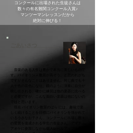
コンクールに出場された生徒さんは
数々の有名難関コンクール入賞♪
マンツーマンレッスンだから
絶対に伸びる！
​ごあいさつ
音楽のある人生は豊かで本当に美しいもので
す。
バイオリン＝敷居が高そう、と思われがち
ですがそんなことはありません。
同じ曲でも十
人十色の音色になり、鏡のように演奏に自分が
映し出される、確かに練習は他の楽器に比べる
と必要ですが、
こんな面白い楽器は他にないの
ではと思います。
​ 現在 バイオリン教室のばら には、趣味で楽
しく続けることを目標にバイオリンを弾かれて
いる小さなお子さん、
コンクールに出場し数々
の受賞を達成される学生の生徒さん、アマチュ
アオケに参加しながら個人レベルアップを目指