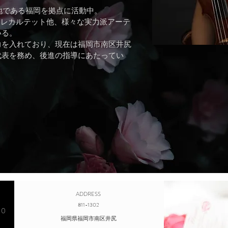
身地である福岡を拠点に活動中。
re, フィオーレカルテット他、様々な実力派アーテ
いる。
力を入れており、現在は福岡市南区井尻
代表を務め、後進の指導にあたってい
ADDRESS
811-1302
00
福岡県福岡市南区井尻​