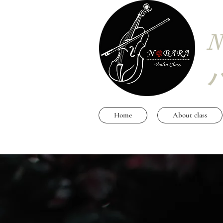
N
Home
About class