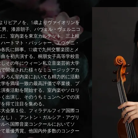
よりピアノを、5歳よりヴァイオリンを
二男、漆原朝子、パヴェル・ヴェルニコ
氏に、室内楽を東京カルテット、三上桂
、ハートマト・パッシャー、エヴゲニ・
各氏に師事。12歳で九州交響楽団とメ
奏曲を初共演する。桐朋女子高等学校音
欧しその年にウィーン私立音楽芸術大学
地で開催された様々なミュージックアカ
もちろん室内楽においても精力的に活動
大学を満場一致の最高評価で卒業後、プ
に演奏活動を開始する。室内楽やソロリ
多く出演し、そのうちミュンヘンでの演
評を得て注目を集める。
本大会第１位、フィラデルフィア国際コ
位なし）、アントン・ガルシア・アヴリ
テルペ国際音楽コンクールにおいてソ
せて最優秀賞。他国内外多数のコンクー