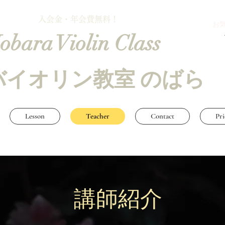
入会金・年会費無料！
お
obara Violin Class
バイオリン教室 のばら
Lesson
Teacher
Contact
Pri
講師紹介