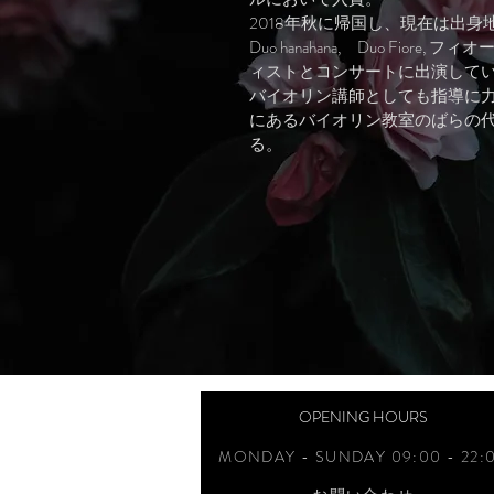
2018年秋に帰国し、現在は出
Duo hanahana, Duo Fio
ィストとコンサートに出演して
バイオリン講師としても指導に
にあるバイオリン教室のばらの
る。
OPENING HOURS
MONDAY - SUNDAY 09:00 - 22: