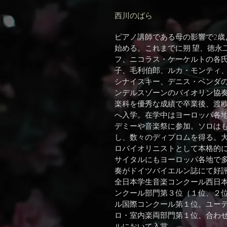
西川のばら
ピアノ講師である母の影響で2歳
始める。これまでに朔 望、徳永
フ、ニコラス・ケーケルトの各
子、毛利伯郎、ルカ・モンティ
シナイスキー、デニス・ベンダの
ンデルスゾーンのバイオリン協
楽科を優秀な成績で卒業後、渡
へ入学。在学中はヨーロッパ各
デミーや音楽祭に参加。ソロは
し、数々のディプロムを得る。
ロバイオリニストとして本格的
サイタルにもヨーロッパ各地で
奏がドイツバイエルン誌にて好
全日本学生音楽コンクール西日
ンクール部門第３位（１位、２
ル国際コンクール第１位。ユー
ロ・室内楽両部門第１位、合わ
ルにおいて入賞。